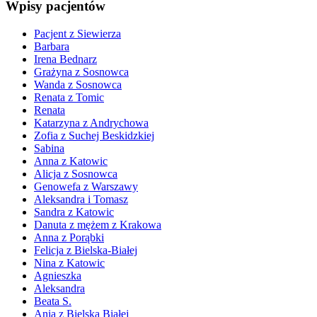
Wpisy
pacjentów
Pacjent z Siewierza
Barbara
Irena Bednarz
Grażyna z Sosnowca
Wanda z Sosnowca
Renata z Tomic
Renata
Katarzyna z Andrychowa
Zofia z Suchej Beskidzkiej
Sabina
Anna z Katowic
Alicja z Sosnowca
Genowefa z Warszawy
Aleksandra i Tomasz
Sandra z Katowic
Danuta z mężem z Krakowa
Anna z Porąbki
Felicja z Bielska-Białej
Nina z Katowic
Agnieszka
Aleksandra
Beata S.
Ania z Bielska Białej