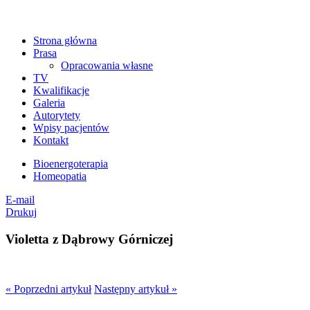
Strona główna
Prasa
Opracowania własne
TV
Kwalifikacje
Galeria
Autorytety
Wpisy pacjentów
Kontakt
Bioenergoterapia
Homeopatia
E-mail
Drukuj
Violetta z Dąbrowy Górniczej
« Poprzedni artykuł
Następny artykuł »